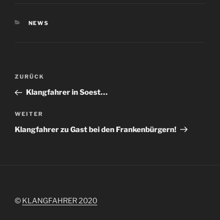
KATEGORIEN
NEWS
Beitragsnavigation
Vorheriger
ZURÜCK
Beitrag
Klangfahrer in Soest…
Nächster
WEITER
Beitrag
Klangfahrer zu Gast bei den Frankenbürgern!
©
KLANGFAHRER 2020