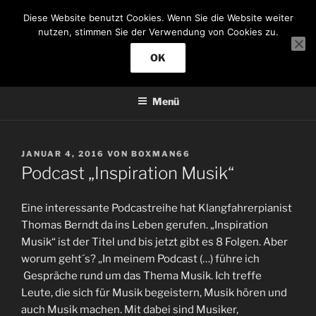
Zum
Diese Website benutzt Cookies. Wenn Sie die Website weiter
Inhalt
KLANGFAHRER
nutzen, stimmen Sie der Verwendung von Cookies zu.
springen
Jazzmusik
OK
Menü
VERÖFFENTLICHT
JANUAR 4, 2016
VON
BOXMAN66
AM
Podcast „Inspiration Musik“
Eine interessante Podcastreihe hat Klangfahrerpianist
Thomas Berndt da ins Leben gerufen. „Inspiration
Musik“ ist der Titel und bis jetzt gibt es 8 Folgen. Aber
worum geht´s? „In meinem Podcast (…) führe ich
Gespräche rund um das Thema Musik. Ich treffe
Leute, die sich für Musik begeistern, Musik hören und
auch Musik machen. Mit dabei sind Musiker,