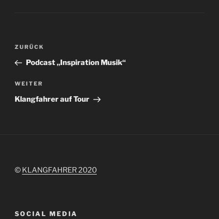
Beitragsnavigation
Vorheriger
ZURÜCK
Beitrag
Podcast „Inspiration Musik“
Nächster
WEITER
Beitrag
Klangfahrer auf Tour
©
KLANGFAHRER 2020
SOCIAL MEDIA