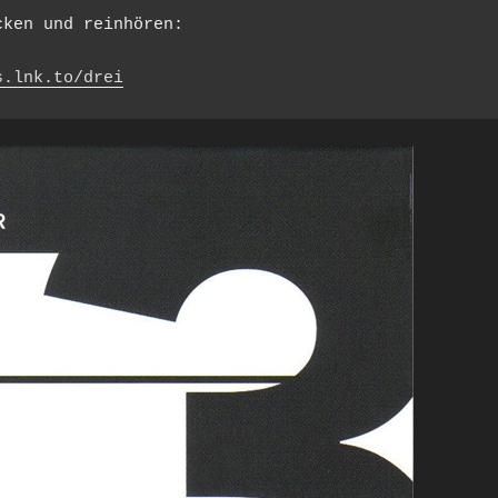
cken und reinhören:
s.lnk.to/drei