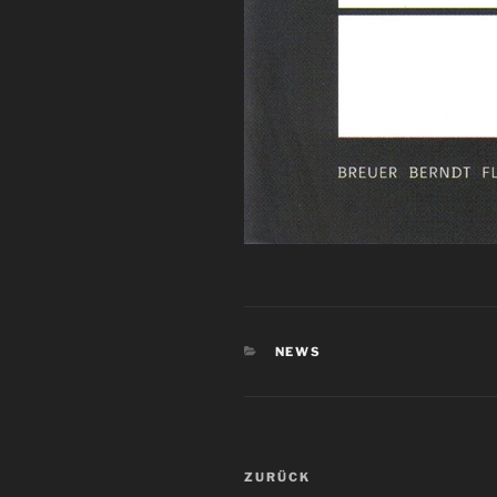
KATEGORIEN
NEWS
Beitragsnavigation
Vorheriger
ZURÜCK