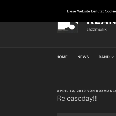
Zum
Inhalt
Diese Website benutzt Cookie
springen
KLA
Jazzmusik
HOME
NEWS
BAND
VERÖFFENTLICHT
APRIL 12, 2019
VON
BOXMAN6
AM
Releaseday!!!