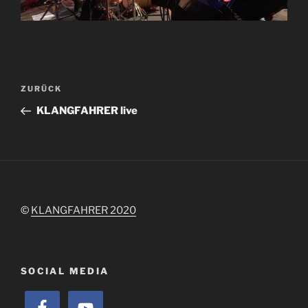
Beitragsnavigation
Vorheriger
ZURÜCK
Beitrag
KLANGFAHRER live
©
KLANGFAHRER 2020
SOCIAL MEDIA